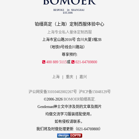
铂缦高定（上海）定制西服体验中心
上海专业私人量体定制西服
上海市宜山路2016号 合川大厦1幢2B
（地铁9号线合川路站）
尊享预约:
400 889 5115
或
021-64769800
上海
|
重庆
|
嘉兴
沪公网安备31010402002267号
沪ICP备15048129号
©2006-2026
BOMOER铂缦高定.
Gentleman绅士文中涉及到的文章及图片
均做交流学习服装搭配使用，
如有侵权请联系，
我们将及时做处理更新（021-64769800）