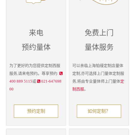
来电
免费上门
预约量体
量体服务
为了更好的为您提供
定制西服
可以亲临上海铂缦定制店量体
服务,请来电预约。尊享预约:
定制,亦可选择上门
量体定制
服
400 889 5115
或
021-647698
务,将由专业量体师上门量体
定
00
制西服
。
预约定制
如何定制？