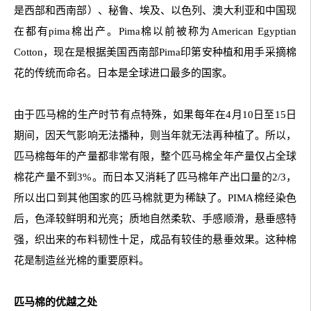
是西部和西南部）、秘鲁、埃及、以色列、澳大利亚和中国现
在都有pima棉出产。Pima棉以前被称为American Egyptian
Cotton，现在是根据美国西南部Pima印第安种植和用手采摘棉
花的传统而命名。日本是全球进口最多的国家。
由于匹马棉的生产时节有点特殊，如果每年在4月10日至15日
期间，因天气影响无法播种，则当年就无法再种植了。所以，
匹马棉每年的产量都非常有限，整个匹马棉全年产量仅占全球
棉花产量不到3%。而日本又消耗了匹马棉年产出口量的2/3，
所以出口到其他国家的匹马棉就更为稀缺了。PIMA棉经染色
后，色泽较鲜明和光亮；质地自然柔软、手感顺滑，悬垂感特
强，织出来的布料韧性十足，成品有较佳的悬垂效果。这种棉
花是制造丝光棉的重要原料。
匹马棉的优越之处