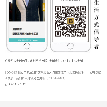
铂缦私人定制西服
/
定制结婚西服
/
定制皮鞋
/
企业职业装定制
BOMOER Blog中涉及到的文章及图片均做交流学习服装搭配使用，如有侵权
请联系，我们将及时做处理更新（021-64769800）。
@BOMOER.COM