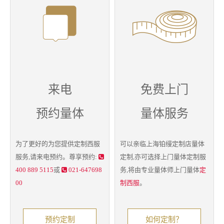
来电
免费上门
预约量体
量体服务
为了更好的为您提供
定制西服
可以亲临上海铂缦定制店量体
服务,请来电预约。尊享预约:
定制,亦可选择上门
量体定制
服
400 889 5115
或
021-647698
务,将由专业量体师上门量体
定
00
制西服
。
预约定制
如何定制？