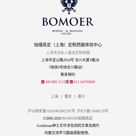
铂缦高定（上海）定制西服体验中心
上海专业私人量体定制西服
上海市宜山路2016号 合川大厦1幢2B
（地铁9号线合川路站）
尊享预约:
400 889 5115
或
021-64769800
上海
|
重庆
|
嘉兴
沪公网安备31010402002267号
沪ICP备15048129号
©2006-2026
BOMOER铂缦高定.
Gentleman绅士文中涉及到的文章及图片
均做交流学习服装搭配使用，