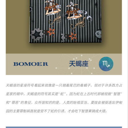
天蝎座的星座符号看起来就像是一只翘着尾巴的毒蝎子，但对于许多西方占
星家的眼中，天蝎座的符号其实是“蛇”，因为蛇在上古时代即被视做“智慧”
和“罪恶”的象征，众所皆知的的是，人类的始祖亚当、夏娃会被驱逐出伊甸
园的主要罪魁祸首就是受不了蛇的引诱，才会吃下智慧果铸成大错。