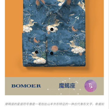
摩羯座的星座符号像是一笔划出山羊外形特征的一种古代象形文字，骨瘦如