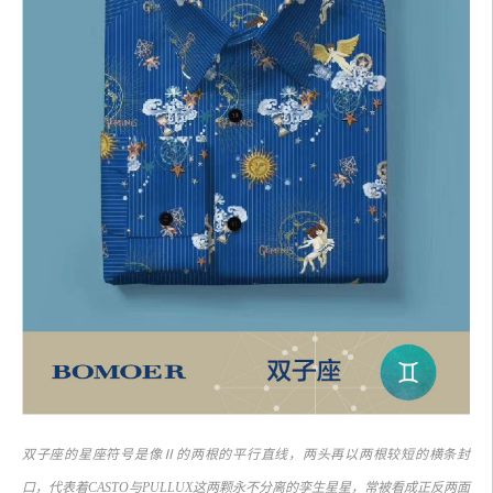
双子座的星座符号是像Ⅱ的两根的平行直线，两头再以两根较短的横条封
口，代表着CASTO与PULLUX这两颗永不分离的孪生星星，常被看成正反两面