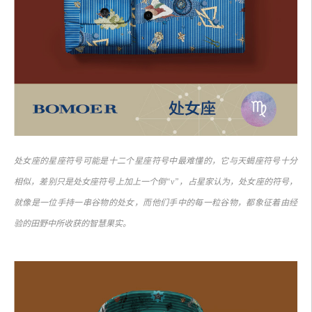
处女座的星座符号可能是十二个星座符号中最难懂的，它与天蝎座符号十分
相似，差别只是处女座符号上加上一个倒“v”，占星家认为，处女座的符号，
就像是一位手持一串谷物的处女，而他们手中的每一粒谷物，都象征着由经
验的田野中所收获的智慧果实。