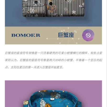
巨蟹座的星座符号就像是一只顶着硬壳的可爱小螃蟹横行的模样，有些占星
家则认为，巨蟹座的星座符号像是两只对峙的小螃蟹，平衡着一个至日的起
点，太阳在夏日的第一天进入巨蟹座开始夏至。