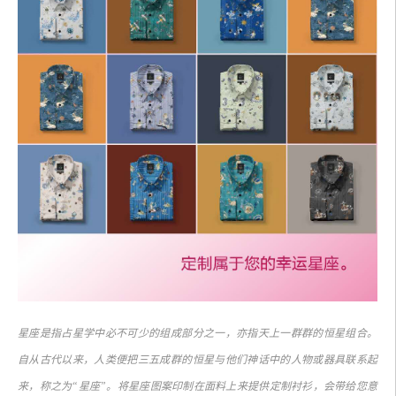
星座是指占星学中必不可少的组成部分之一，亦指天上一群群的恒星组合。
自从古代以来，人类便把三五成群的恒星与他们神话中的人物或器具联系起
来，称之为“星座”。将星座图案印制在面料上来提供定制衬衫，会带给您意